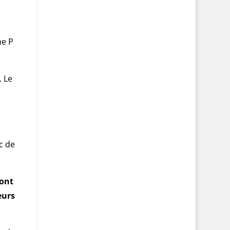
ne P
. Le
c de
ront
eurs