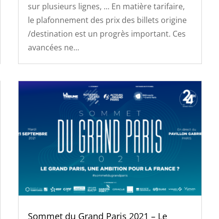
sur plusieurs lignes, ... En matière tarifaire,
le plafonnement des prix des billets origine
/destination est un progrès important. Ces
avancées ne...
Sommet du Grand Paris 2021 – Le