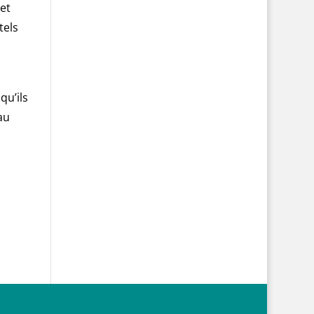
et
tels
qu’ils
au