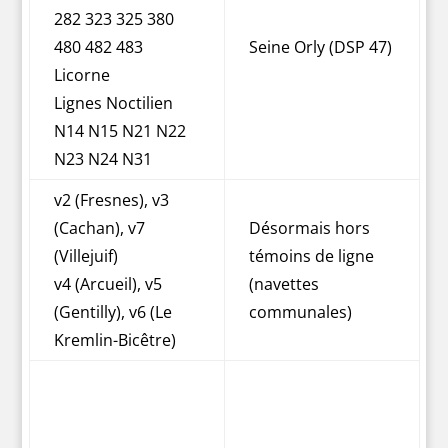
282 323 325 380
480 482 483
Seine Orly (DSP 47)
Licorne
Lignes Noctilien
N14 N15 N21 N22
N23 N24 N31
v2 (Fresnes), v3
(Cachan), v7
Désormais hors
(Villejuif)
témoins de ligne
v4 (Arcueil), v5
(navettes
(Gentilly), v6 (Le
communales)
Kremlin-Bicêtre)
Lignes 21 24 28 30
58 59 63 64 67 68
Seine Rive Gauche
70 82 84 88 92 94