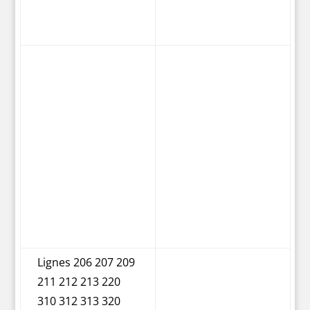
(DSP 48)
PC 123 126 128 169
171 188 260 388
Lignes 20 26 29 38
39 40 46 48 56 57
60 69 76 77 80 86
87 96 102 109 115
121 122 129 215
Seine Rive Droite
318 322 341
(DSP49)
Lignes Noctilien
N01 N02 N13 N41
N42 N43 N44 N45
N51 N52 N53
Lignes 206 207 209
211 212 213 220
310 312 313 320