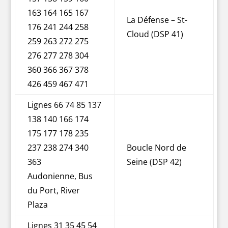
163 164 165 167
La Défense – St-
176 241 244 258
Cloud (DSP 41)
259 263 272 275
276 277 278 304
360 366 367 378
426 459 467 471
Lignes 66 74 85 137
138 140 166 174
175 177 178 235
237 238 274 340
Boucle Nord de
363
Seine (DSP 42)
Audonienne, Bus
du Port, River
Plaza
Lignes 31 35 45 54