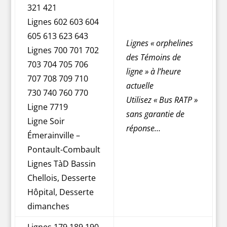
321 421
Lignes 602 603 604
605 613 623 643
Lignes « orphelines
Lignes 700 701 702
des Témoins de
703 704 705 706
ligne » à l’heure
707 708 709 710
actuelle
730 740 760 770
Utilisez « Bus RATP »
Ligne 7719
sans garantie de
Ligne Soir
réponse…
Émerainville –
Pontault-Combault
Lignes TàD Bassin
Chellois, Desserte
Hôpital, Desserte
dimanches
Lignes 179 189 190