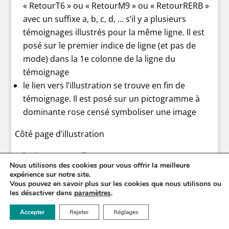
« RetourT6 » ou « RetourM9 » ou « RetourRERB »
avec un suffixe a, b, c, d, … s’il y a plusieurs
témoignages illustrés pour la même ligne. Il est
posé sur le premier indice de ligne (et pas de
mode) dans la 1e colonne de la ligne du
témoignage
le lien vers l’illustration se trouve en fin de
témoignage. Il est posé sur un pictogramme à
dominante rose censé symboliser une image
Côté page d’illustration
le signet s’appelle « Bus291 » ou « T6 » ou « M9 »
Nous utilisons des cookies pour vous offrir la meilleure
ou « RERB » avec un suffixe a, b, c, d, … s’il y a
expérience sur notre site.
plusieurs témoignages illustrés pour la même
Vous pouvez en savoir plus sur les cookies que nous utilisons ou
les désactiver dans
paramètres
.
ligne. Il est posé sur le premier indice de ligne (et
pas de mode) dans la 1e ligne de la page
Accepter
Rejeter
Réglages
d’illustration