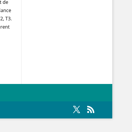
t de
dance
2, T3.
urent