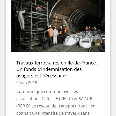
enfin réalisé !
22 Juin 2019
Communiqué commun avec les
associations CIRCULE (RER C) et SADUR
(RER D) Reliant aujourd’hui Villejuif et
Athis-Mons, le projet de prolongement du
T7 jusqu’à la gare de Juvisy est prévu
depuis près de 20 ans et déclaré d’utilité
publique depuis 2013. Or,...
Travaux ferroviaires en Ile-de-France :
Un fonds d’indemnisation des
usagers est nécessaire
9 Juin 2019
Communiqué commun avec les
associations CIRCULE (RER C) et SADUR
(RER D) Le réseau de transport francilien
connait une intensité de travaux sans