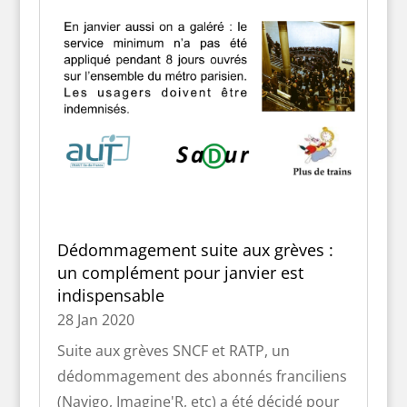
gouvernement à décider d'une mesure de
confinement qui va probablement être
maintenue pour tout le mois d'avril. Dans
ce contexte, une grande partie des 2
millions d'abonnés Navigo annuel ou
Imagine'R n'utiliseront pas...
Dédommagement suite aux grèves :
un complément pour janvier est
indispensable
28 Jan 2020
Suite aux grèves SNCF et RATP, un
dédommagement des abonnés franciliens
(Navigo, Imagine'R, etc) a été décidé pour