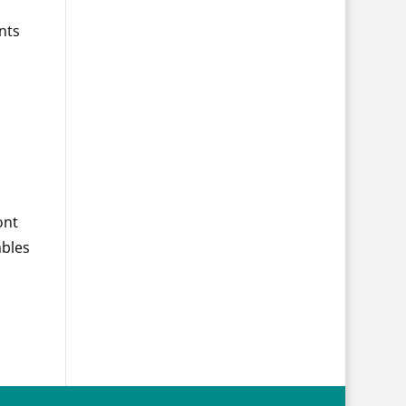
nts
ont
ables